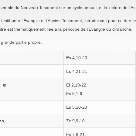
'ensemble du Nouveau Tesament sur un cycle annuel, et la lecture de l'A
in festif pour l'Évangile et l'Ancien Testament, introduisant pour ce der
pître est thématiquement liée à la péricope de l'Évangile du dimanche.
n grande partie propre.
Es 4,10-20
Es 4,21-31
o,
m
Ef 2,19-22
Es 5,1-9
Es 5,10-23
no
Zc 9,9-10
Es 7,8-21