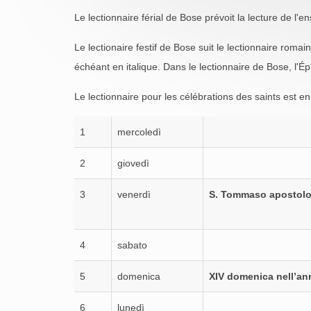
Le lectionnaire férial de Bose prévoit la lecture de l
Le lectionaire festif de Bose suit le lectionnaire roma
échéant en italique. Dans le lectionnaire de Bose, l'É
Le lectionnaire pour les célébrations des saints est e
1
mercoledì
2
giovedì
3
venerdì
S. Tommaso apostol
4
sabato
5
domenica
XIV domenica nell’an
6
lunedì