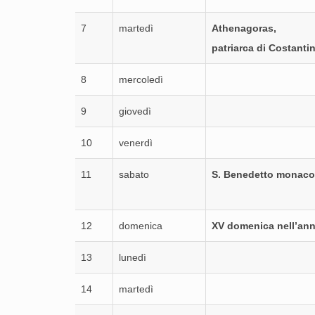
7
martedì
Athenagoras,
patriarca di Costanti
8
mercoledì
9
giovedì
10
venerdì
11
sabato
S. Benedetto monac
12
domenica
XV domenica nell’an
13
lunedì
14
martedì