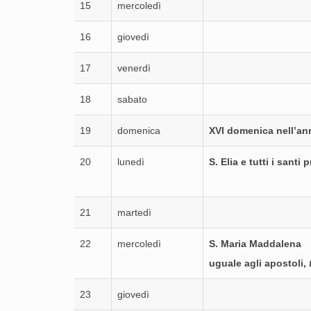
15
mercoledì
16
giovedì
17
venerdì
18
sabato
19
domenica
XVI domenica nell’an
20
lunedì
S. Elia e tutti i santi 
21
martedì
22
mercoledì
S. Maria Maddalena
uguale agli apostoli,
23
giovedì