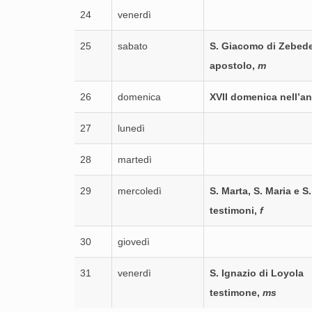
24
venerdì
25
sabato
S. Giacomo di Zebed
apostolo,
m
26
domenica
XVII domenica nell’a
27
lunedì
28
martedì
29
mercoledì
S. Marta, S. Maria e S
testimoni,
f
30
giovedì
31
venerdì
S. Ignazio di Loyola
testimone,
ms