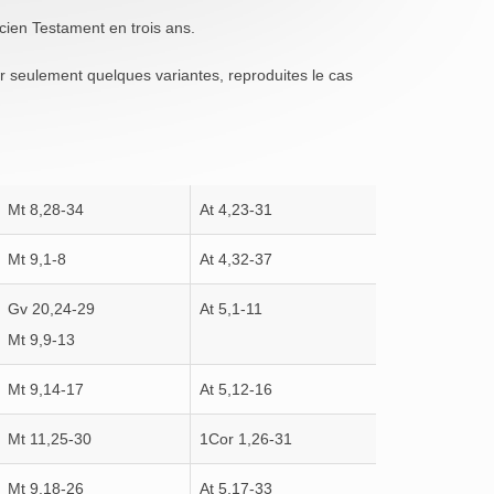
ncien Testament en trois ans.
nier seulement quelques variantes, reproduites le cas
Mt 8,28-34
At 4,23-31
Mt 9,1-8
At 4,32-37
Gv 20,24-29
At 5,1-11
Mt 9,9-13
Mt 9,14-17
At 5,12-16
Mt 11,25-30
1Cor 1,26-31
Mt 9,18-26
At 5,17-33