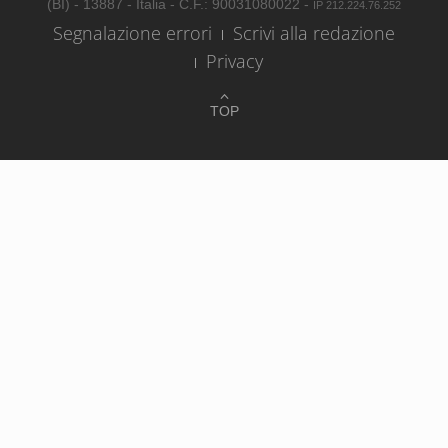
(BI) - 13887 - Italia - C.F.: 90031080022 -
IP 212.224.76.252
Segnalazione errori
Scrivi alla redazione
Privacy
TOP